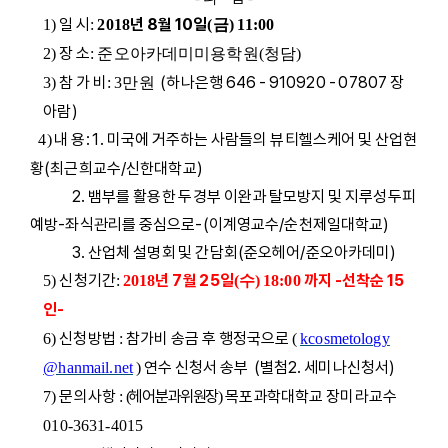
일 시
년 8
월 10
일
1)
:
2018
(금
) 11:00
장 소
2)
: 준오아카데미미용학원(청담)
참 가 비
(하나은행 646 - 910920 - 07807 장
3)
: 3만원
아람)
내 용: 1. 미국에 거주하는 사람들의 뷰티헬스케어 및 산업현
4)
황(최근희교수/신한대학교)
2. 뱀부를 활용한 두경부 이완과 탈모방지 및 지루성두피
예방-좌식관리를 중심으로-(이계영교수/순천제일대학교)
3. 산업체 설명회 및 간담회(준오헤어/준오아카데미)
신청기간
년 7
월 25
일
까지 -선착순 15
5)
:
2018
(수
) 18:00
인-
신청방법
참가비 송금 후 행정국으로
6
)
:
(
kcosmetology
연수 신청서 송부 (별첨2. 세미나신청서)
@hanmail.net
)
문의사항
헤어분과위원장
목포과학대학교 장미라교수
7)
:
(
)
010-3631-4015