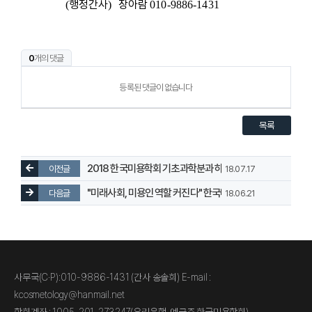
행정간사
장아람
(
)
010-9886-1431
0
개의 댓글
등록된 댓글이 없습니다
목록
2018 한국미용학회 기초과학분과 하계 연수 안내
이전글
18.07.17
"미래사회, 미용인 역할 커진다" 한국미용학회, 제49회 하계
다음글
18.06.21
사무국(C·P):010-9886-1431 (간사 송솔희) E-mail :
kcosmetology@hanmail.net
학회계좌 : 1005-201-273247(우리은행, 예금주 한국미용학회)