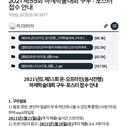
2021 제55회 하계학술대회 구두 · 포스터
접수 안내
작성일 : 2021.05.06. 19:17
최고관리자
[96.3K]
제55회_온오프라인_동시진행__하계학술대회_구두포스터_접수_안내.pdf
[62.5K]
[별첨1]2021년도한국미용학회제55회온오프라인하계계학술대회논문발표신청서.hwp
[62.5K]
[별첨2]프로시딩지용_샘플.hwp
[197.5K]
[별첨3]포스터_보드용_샘플__1_.ppt
년도 제
회 온
오프라인
동시진행
2021
55
·
(
)
하계학술대회 구두
포스터 접수 안내
·
구두발표
1.
발표 영상
본인의 얼굴이 우측 하단에 나올 수 있도록 촬영
분 이내
1)
:
(10
)
하여
파일로
mp4
년
월
일
금
까지 제출
실시간 스트리밍
2021
5
21
(
)
(
)
프로시딩지 원고
년
월
일
수
까지 제출
매 이내
2)
:
2021
5
26
(
)
(A4 3
)