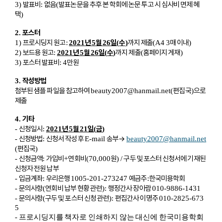
발표비
없음
발표논문을 추후 본 학회에 논문 투고 시 심사비 면제 혜
3)
:
(
택
)
포스터
2.
프로시딩지 원고
년
월
일
수
까지 제출
매 이내
1)
:
2021
5
26
(
)
(A4 3
)
보드용 원고
년
월
일
수
까지 제출
홈페이지 게재
2)
:
2021
5
26
(
)
(
)
포스터 발표비
만원
3)
: 4
작성방법
3.
첨부된 샘플 파일을 참고하여
편집국
으로
beauty2007@hanmail.net(
)
제출
기타
4.
신청일시
년
월
일
금
-
:
2021
5
21
(
)
신청방법
신청서 작성 후
송부
→
-
:
E-mail
beauty2007@hanmail.net
편집국
(
)
신청금액
가입비
연회비
원
구두 및 포스터 신청서에 기재된
-
:
+
(70,000
) /
신청자 전원 납부
입금계좌
우리은행
예금주
한국미용학회
-
:
1005-201-273247
:
문의사항
연회비 납부 현황 관련
행정간사 장아람
-
(
):
010-9886-1431
문의사항
구두 및 포스터 신청 관련
편집간사 이명주
-
(
):
010-2825-673
5
- 프로시딩지를 책자로 인쇄하지 않는 대신에 한국미용학회