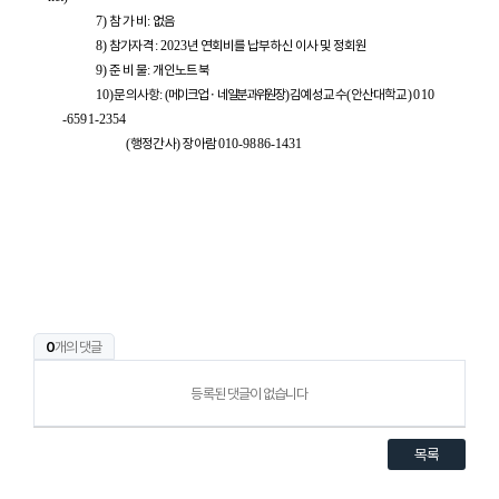
참 가 비
없음
7
)
:
참가자격
년 연회비를 납부하신 이사 및 정회원
8)
: 2023
준 비 물
개인노트북
9)
:
문의사항
메이크업
・
네일분과위원장
김예성교수
안산대학교
10)
:
(
)
(
) 010
-6591-2354
행정간사
장아람
(
)
010-9886-1431
0
개의 댓글
등록된 댓글이 없습니다
목록