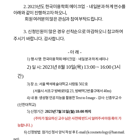
년도 한국미용학회 메이크업
・
네일분과 하계 연수를
2. 2023
아래와 같이 진행하고자 하오니
,
회원 여러분의 많은 관심과 참여 부탁드립니다.
신청인원이 많은 경우 선착순으로 마감하
오니 참고하여
3.
주시기 바랍니다
감사합니다
.
.
아 래
-
-
행 사 명
한국미용학회 메이크업
・
네일분과 하계 세미나
1)
:
년
월
일
목
시
일 시
2)
: 2023
8
10
(
) 13:00 ~ 16:00 (3
간
)
장 소
서울 백석예술대학교 사랑동
호
3)
:
502
서울시 서초구 방배로
길
방배역
번출구에서
(
9
23,
2
40m)
내 용
생성형 인공지능을 활용한
강사
신종우교수
4)
:
Text to Image -
:
신한대학교
(
)
신청기간
년
월
일
월
까지
5)
:
2023
7
31
(
) 18:00
주차가 필요하신 교수님은 사전에 반드시 알려주셔야 등록이 가
(
능합니다
.)
신청방법
참가신청서 양식 작성 후
6)
:
E-mail (kcosmetology@hanmail.
net)