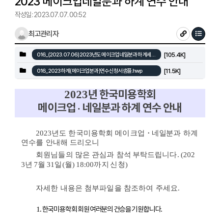
2023 메이크업네일분과 하계 연수 안내
작성일 : 2023.07.07. 00:52
최고관리자
[105.4K]
016_(2023.07.06)2023년도 메이크업네일분과 하계세미나안내.pdf
[11.5K]
016_2023 하계(메이크업분과)연수신청서샘플.hwp
년 한국미용학회
2023
메이크업
네일분과 하계 연수 안내
・
2023
년도 한국미용학회 메이크업
・네일
분과 하계
연수를 안내해 드리오니
회원님들의
많은 관심과
참석 부탁드립니다. (202
3년 7월 31일(월) 18:00까지 신청)
자세한 내용은 첨부파일을 참조하여 주세요
.
한국미용학회 회원 여러분의 건승을 기원합니다
1.
.