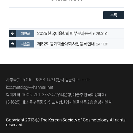
목록
2025 한국미용학회 피부분과 동계 연수 안내
이전글
25.01.01
제62회 동계학술대회 사전등록 안내
다음글
24.11.01
사무국(C·P):010-9886-1431 (간사 송솔희) E-mail :
kcosmetology@hanmail.net
학회계좌 : 1005-201-273247(우리은행, 예금주 한국미용학회)
(34625) 대전 동구중동 9-5 도심형산업지원플랫폼 2층 운영지원실
Copyright 2013 ⓒ The Korean Society of Cosmetology. All rights
reserved.