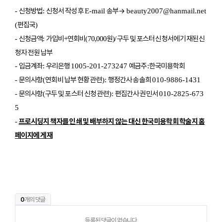
신청방법
신청서 작성 후
송부
→
-
:
E-mail
beauty2007@hanmail.net
편집국
(
)
신청금액
가입비
연회비
원
구두 및 포스터 신청서에 기재된 신
-
:
+
(70,000
)/
청자 전원 납부
입금계좌
우리은행
예금주
한국미용학회
-
:
1005-201-273247
:
문의사항
연회비 납부 현황 관련
행정간사 송솔희
-
(
):
010-9886-1431
문의사항
구두 및 포스터 신청 관련
편집간사 권민서
-
(
):
010-2825-673
5
프로시딩지 책자를 인쇄 및 배부하지 않는 대신 한국미용학회 학술지 홈
-
페이지에 게재
0
개의 댓글
등록된 댓글이 없습니다