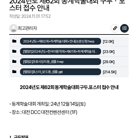
2024년도 제62회 동계학술대회 구두ㆍ포
스터 접수 안내
작성일 : 2024.11.01. 17:52
최고관리자
[12.0K]
2024년도+제62회+하계학술대회+안내(논문신청.hwp
[23.0K]
[별첨1]2024년도+한국미용학회+제61회+하계계학술대회+논문발표+신청서.hwp
[29.0K]
[별첨2]프로시딩지용_샘플.hwp
[214.5K]
[별첨3]포스터_보드용_샘플.ppt
2024년도 제62회 동계학술대회 구두․포스터 접수 안내
- 동계학술대회 개최일 : 24년 12월 14일(토)
- 장소 : 대전 DCC 대전컨벤션센터 (1F)
구두발표
1.