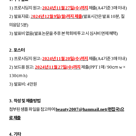
프로시딩지 원고
년
월
일
수
까지
제출
기준
매 이내
1)
:
2024
11
27
(
)
(A4
3
)
발표자료
년
월
일
월
까지 제출
발표시간은 발표
분
질
2)
:
2
024
12
9
(
)
(
10
,
의응답
분
5
)
발표비 없음
발표논문을 추후 본 학회에 투고 시 심사비 면제 혜택
3)
(
)
포스터
2.
프로시딩지 원고
년
월
일
수
까지
제출
기준
매 이내
1)
:
2024
11
20
(
)
(A4
3
)
보드용 원고
년
월
일
수
까지
제출
매
㎝
2)
:
2024
11
27
(
)
(PPT 1
/ 90
w ×
㎝
130
h)
발표비
만원
3)
: 4
작성 및 제출방법
3.
첨부된 샘플 파일을 참고하여
편집국
으
beauty2007@hanmail.net(
)
로 제출
기타
4.