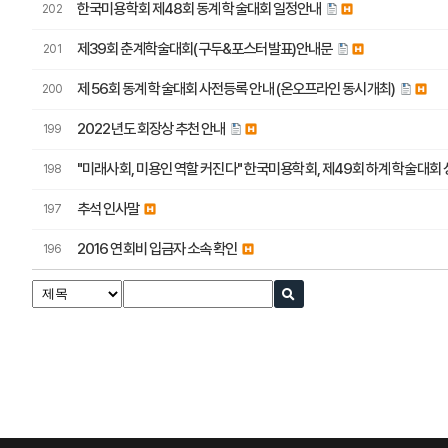
한국미용학회 제48회 동계 학술대회 일정안내
202
제39회 춘계학술대회(구두&포스터발표)안내문
201
제 56회 동계 학술대회 사전등록 안내 (온오프라인 동시개최)
200
2022년도 회장상 추천 안내
199
"미래사회, 미용인 역할 커진다" 한국미용학회, 제49회 하계 학술대회
198
추석 인사말
197
2016 연회비 입금자 소속 확인
196
다음
맨끝