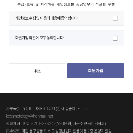
개인정보 수집 및 이용의 내용에 동의합니다.
회원가입 약관에 모두 동의합니다
취소
회원가입
사무국(C·P):010-9886-1431 (간사 송솔희) E-mail :
kcosmetology@hanmail.net
학회계좌 : 1005-201-273247(우리은행, 예금주 한국미용학회)
(34625) 대전 동구중동 9-5 도심형산업지원플랫폼 2층 운영지원실