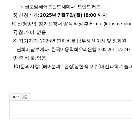
3.
글로벌 헤어트렌드 세미나
:
트렌드 커트
5)
:
2025
7
7
(
) 18:00
신청기간
년
월
일
월
까지
6)
:
E-mail (kcosmetolo
신청방법
참가신청서 양식 작성 후
7
)
:
참 가 비
없음
8)
: 2025
참가자격
년 연회비를 납부하신 이사 및 정회원
-
연회비 납부 계좌
:
한국미용학회 우리은행
1005-201-273247
9)
:
준 비 물
없음
10)
:
(
)
(
문의사항
헤어분과위원장
정현숙교수
대전과학기술
0
개의 댓글