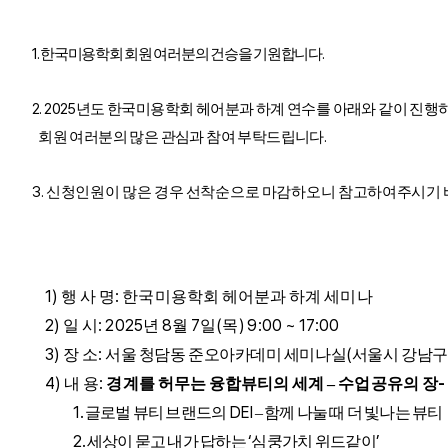
1.
.
한국미용학회 회원 여러분의 건승을 기원합니다
2. 2025
년도 한국미용학회 헤어분과 하계 연수를 아래와 같이 진행
.
회원 여러분의 많은 관심과 참여 부탁드립니다
3.
신청인원이 많은 경우 선착순으로 마감하오니 참고하여주시기
1)
:
행 사 명
한국미용학회 헤어분과 하계 세미나
2)
: 2025
8
7
(
) 9:00 ~ 17:00
일 시
년
월
일
목
3)
:
(
장 소
서울 청담동 준오아카데미 세미나실
서울시 강남구
4)
:
-
내 용
경계를 허무는 융합뷰티의 세계
–
수업공유의 장
1.
DEI
글로벌 뷰티 브랜드의
–
함께 나눌 때 더 빛나는 뷰티
2.
‘
’
세상이 묻고 내가 답하는
심쿵가치 위드같이