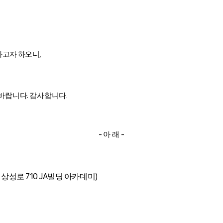
,
하고자 하오니
.
.
 바랍니다
감사합니다
-
-
아 래
710 JA
)
 상성로
빌딩 아카데미