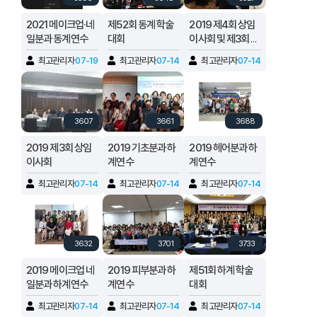
2021 메이크업·네
제52회 동계 학술
2019 제4회 상임
일분과 동계연수
대회
이사회 및 제3회 편
집회의
최고관리자
07-19
최고관리자
07-14
최고관리자
07-14
3607
3661
3688
2019 제3회 상임
2019 기초분과 하
2019 헤어분과 하
이사회
계연수
계연수
최고관리자
07-14
최고관리자
07-14
최고관리자
07-14
3632
3701
3733
2019 메이크업 네
2019 피부분과 하
제51회 하계 학술
일분과 하계연수
계연수
대회
최고관리자
07-14
최고관리자
07-14
최고관리자
07-14