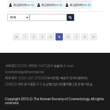
미용학회)
최고관리자
04-10
최고관리자
04-10
최고관리자
04-10
1
2
3
4
6
7
8
5
사무국(C·P):010-9886-1431 (간사 송솔희) E-mail :
kcosmetology@hanmail.net
학회계좌 : 1005-201-273247(우리은행, 예금주 한국미용학회)
(34625) 대전 동구중동 9-5 도심형산업지원플랫폼 2층 운영지원실
Copyright 2013 ⓒ The Korean Society of Cosmetology. All rights
reserved.