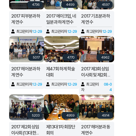
4736
4499
4597
2017 피부분과 하
2017 메이크업, 네
2017 기초분과 하
계 연수
일분과 하계 연수
계 연수
최고관리자
12-29
최고관리자
12-29
최고관리자
12-29
5017
4770
4962
2017 헤어분과 하
제47회 하계 학술
2017 제3회 상임
계 연수
대회
이사회 및 제2회 편
집회의
최고관리자
12-29
최고관리자
12-29
최고관리
08-0
자
4
5203
4959
4914
2017 제2회 상임
제13대 1차 회장단
2017 헤어분과 동
이사회 (13대 한국
회의
계연수