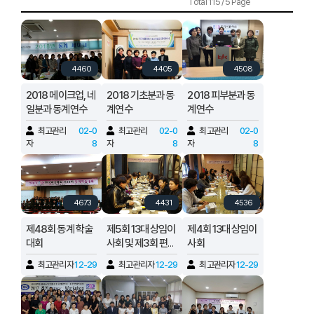
Total 115 / 5 Page
4460
4405
4508
2018 메이크업, 네
2018 기초분과 동
2018 피부분과 동
일분과 동계연수
계연수
계연수
최고관리
02-0
최고관리
02-0
최고관리
02-0
자
8
자
8
자
8
4673
4431
4536
제48회 동계 학술
제5회 13대 상임이
제4회 13대 상임이
대회
사회 및 제3회 편집
사회
회의
최고관리자
12-29
최고관리자
12-29
최고관리자
12-29