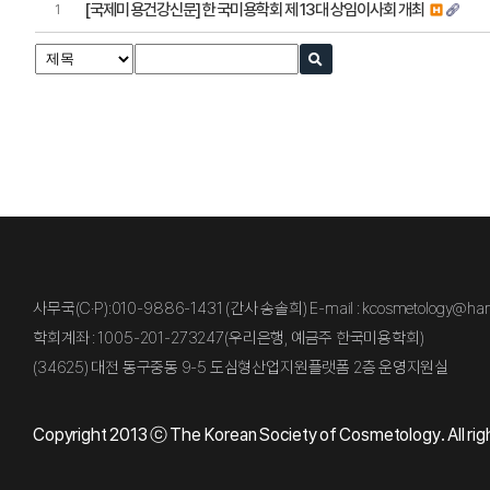
[국제미용건강신문] 한국미용학회 제 13대 상임이사회 개최
1
처음
사무국(C·P):010-9886-1431 (간사 송솔희) E-mail : kcosmetology@han
학회계좌 : 1005-201-273247(우리은행, 예금주 한국미용학회)
(34625) 대전 동구중동 9-5 도심형산업지원플랫폼 2층 운영지원실
Copyright 2013 ⓒ The Korean Society of Cosmetology. All rig