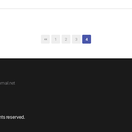
1
2
3
4
mail.net
hts reserved.