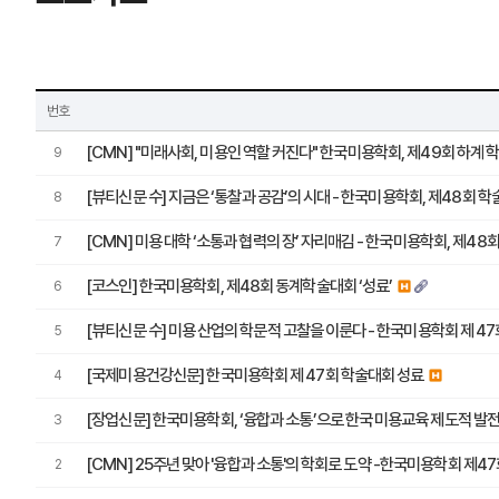
번호
[CMN] "미래사회, 미용인 역할 커진다" 한국미용학회, 제49회 하계 
9
[뷰티신문 수] 지금은 ‘통찰과 공감’의 시대 - 한국미용학회, 제48회 
8
[CMN] 미용 대학 ‘소통과 협력의 장’ 자리매김 - 한국미용학회, 제48
7
[코스인] 한국미용학회, 제48회 동계학술대회 ‘성료’
6
[뷰티신문 수] 미용 산업의 학문적 고찰을 이룬다 - 한국미용학회 제 4
5
[국제미용건강신문] 한국미용학회 제 47회 학술대회 성료
4
[장업신문] 한국미용학회, ‘융합과 소통’으로 한국 미용교육 제도적 발전
3
[CMN] 25주년 맞아 '융합과 소통'의 학회로 도약 -한국미용학회 제4
2