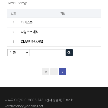
Total 18 / 2 Page
번호
기관
다비스톤
h
3
나랑코스메틱
h
2
CMA인터내셔널
h
1
1
2
사무국(C·P):010-9886-1431 (간사 송솔희) E-mail :
kcosmetology@hanmail.net