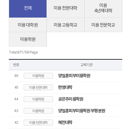
미용
전체
미용 전문대학
4년제대학
미용 대학원
미용 고등학교
미용 전문학교
미용학원
Total 871 / 56 Page
번호
교육기관
양일훈피부미용학원
46
미용학원
한영대학
45
미용 전문대학
공은주미용학원
44
미용학원
양일훈피부미용학원 부평분원
43
미용학원
혜전대학
42
미용 전문대학