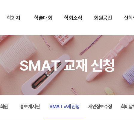
학회지
학술대회
학회소식
회원공간
산학
SMAT 교재 신청
별회원
홍보게시판
SMAT 교재 신청
개인정보수정
회비납